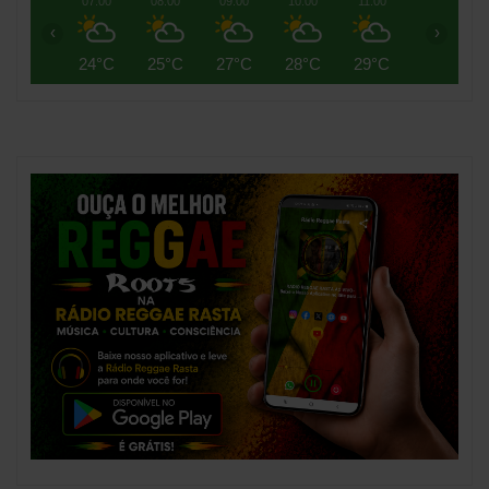
07:00
08:00
09:00
10:00
11:00
12:00
‹
›
24°C
25°C
27°C
28°C
29°C
30°C