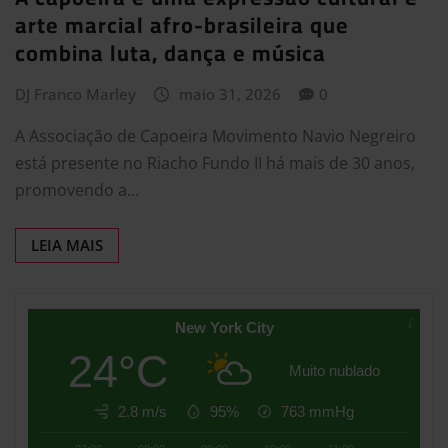
arte marcial afro-brasileira que
combina luta, dança e música
DJ Franco Marley
maio 31, 2026
0
A Associação de Capoeira Movimento Navio Negreiro
está presente no Riacho Fundo II há mais de 30 anos,
promovendo a…
LEIA MAIS
New York City
24°C
Muito nublado
2.8 m/s
95%
763
mmHg