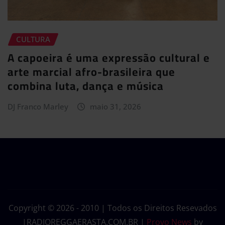
CULTURA
A capoeira é uma expressão cultural e
arte marcial afro-brasileira que
combina luta, dança e música
DJ Franco Marley
maio 31, 2026
Copyright © 2026 - 2010 | Todos os Direitos Resevados
|RADIOREGGAERASTA.COM.BR
|
Provo News
by