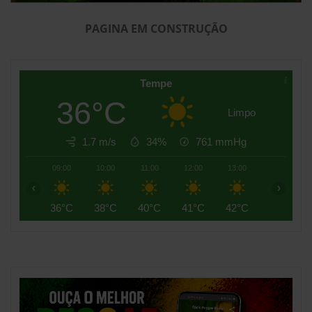
PAGINA EM CONSTRUÇÃO
Tempe
36°C
Limpo
1.7 m/s
34%
761
mmHg
09:00
10:00
11:00
12:00
13:00
14:00
‹
›
36°C
38°C
40°C
41°C
42°C
43°C