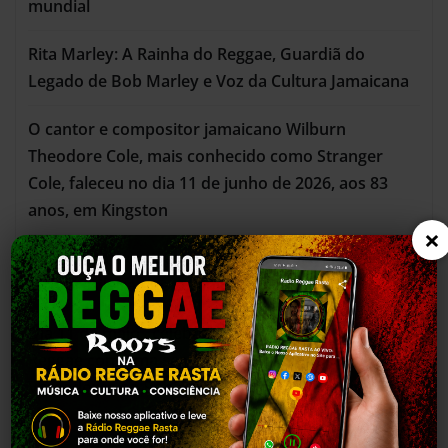
mundial
Rita Marley: A Rainha do Reggae, Guardiã do
Legado de Bob Marley e Voz da Cultura Jamaicana
O cantor e compositor jamaicano Wilburn
Theodore Cole, mais conhecido como Stranger
Cole, faleceu no dia 11 de junho de 2026, aos 83
anos, em Kingston
×
A capoeira é uma expressão cultural e arte marcial
afro-brasileira que combina luta, dança e música
Dia 11 de maio , celebramos o Dia Nacional do
Reggae com uma sessão especial na Câmara de
Vereadores na Bahia.