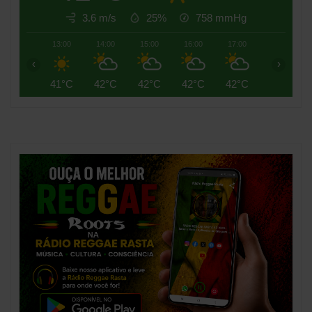
3.6 m/s
25%
758
mmHg
13:00
14:00
15:00
16:00
17:00
18:00
‹
›
41°C
42°C
42°C
42°C
42°C
41°C