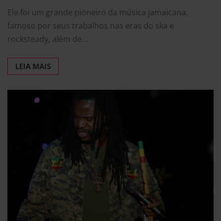
Ele foi um grande pioneiro da música jamaicana,
famoso por seus trabalhos nas eras do ska e
rocksteady, além de…
LEIA MAIS