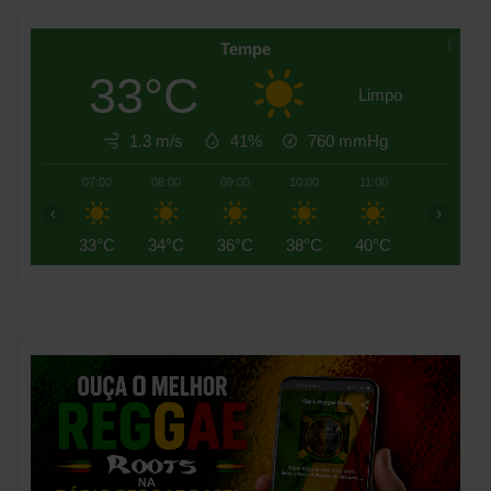
Tempe
33°C
Limpo
1.3 m/s
41%
760
mmHg
07:00
08:00
09:00
10:00
11:00
12:00
‹
›
33°C
34°C
36°C
38°C
40°C
41°C