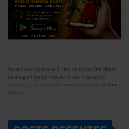
Baixe nosso aplicativo Direto do nosso Site,clique
na imagem der permissão ao seu dispositivo
Androd pois esse versão somente para Smart fone
Android.